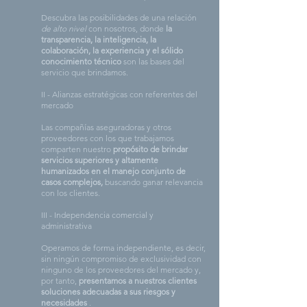
Descubra las posibilidades de una relación
de alto
nivel
con nosotros, donde
la
transparencia, la inteligencia, la
colaboración, la experiencia y el sólido
conocimiento técnico
son las bases del
servicio que brindamos.
II - Alianzas estratégicas con referentes del
mercado
Las compañías aseguradoras y otros
proveedores con los que trabajamos
comparten nuestro
propósito de brindar
servicios superiores y altamente
humanizados en el manejo conjunto de
casos complejos,
buscando ganar relevancia
con los clientes.
III - Independencia comercial y
administrativa
Operamos de forma independiente, es decir,
sin ningún compromiso de exclusividad con
ninguno de los proveedores del mercado y,
por tanto,
presentamos a nuestros clientes
soluciones adecuadas a sus riesgos y
necesidades
.