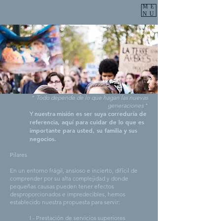
ME
NU
"
Todo depende de lo que hagan las nuevas
generaciones
"
nuestra
misión es ser suya correduría de
Y
referencia, aquí para cuidar de lo que es
importante para usted, su familia y sus
negocios.
Pilares
En un entorno frágil, ansioso e incierto, difícil de
comprender por su alta complejidad y donde
pequeñas causas pueden tener efectos
desproporcionados e impredecibles, hemos
establecido nuestra propuesta para servir:
I - Prestación de servicios superiores